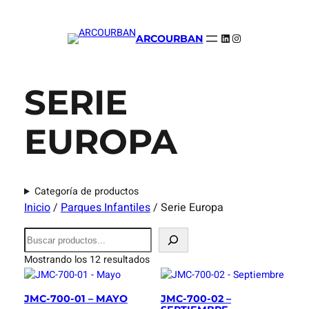
LinkedIn
Instagram
ARCOURBAN
SERIE
EUROPA
Categoría de productos
Inicio
/
Parques Infantiles
/ Serie Europa
B
u
Mostrando los 12 resultados
s
c
a
JMC-700-01 – MAYO
JMC-700-02 –