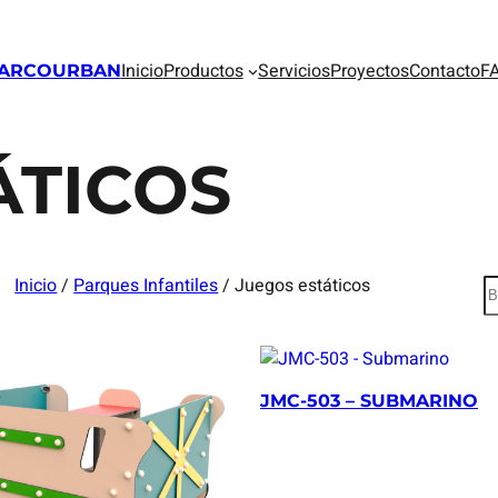
Inicio
Productos
Servicios
Proyectos
Contacto
F
ARCOURBAN
ÁTICOS
Inicio
/
Parques Infantiles
/ Juegos estáticos
B
u
s
c
a
JMC-503 – SUBMARINO
r