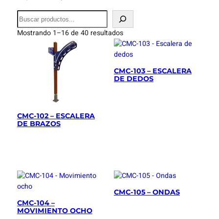
B
u
Mostrando 1–16 de 40 resultados
s
c
a
r
CMC-103 – ESCALERA
DE DEDOS
CMC-102 – ESCALERA
DE BRAZOS
CMC-105 – ONDAS
CMC-104 –
MOVIMIENTO OCHO