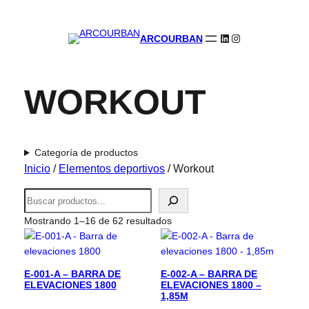
LinkedIn
Instagram
ARCOURBAN
WORKOUT
Categoría de productos
Inicio
/
Elementos deportivos
/ Workout
B
u
Mostrando 1–16 de 62 resultados
s
c
a
r
E-001-A – BARRA DE
E-002-A – BARRA DE
ELEVACIONES 1800
ELEVACIONES 1800 –
1,85M