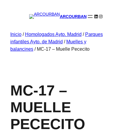
LinkedIn
Instagram
ARCOURBAN
Inicio
/
Homologados Ayto. Madrid
/
Parques
infantiles Ayto. de Madrid
/
Muelles y
balancines
/ MC-17 – Muelle Pececito
MC-17 –
MUELLE
PECECITO