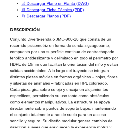
📐 Descargar Plano en Planta (DWG)
📄 Descargar Ficha Técnica (PDF)
📁 Descargar Planos (PDF)
DESCRIPCIÓN
Conjunto Diverti-senda o JMC-900-18 que consta de un
recorrido psicomotriz en forma de senda zigzagueante,
compuesto por una superficie continua de contrachapado
fenólico antideslizante y delimitado en todo el perímetro por
HDPE de 19mm que facilitan la orientación del niño y evitan
salidas accidentales. A lo largo del trayecto se integran
distintas piezas móviles en formas orgánicas – hojas, flores
y siluetas de animales – fabricadas en HPL coloreado.
Cada pieza gira sobre su eje y encaja en alojamientos
específicos, permitiendo su uso tanto como obstáculos
como elementos manipulativos. La estructura se apoya
directamente sobre puntos de soporte bajos, manteniendo
el conjunto totalmente a ras de suelo para un acceso
sencillo y seguro. Su diseño modular genera cambios de
dirección suaves que enriquecen la experiencia motriz y