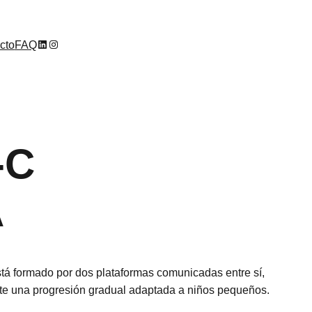
LinkedIn
Instagram
cto
FAQ
-C
A
á formado por dos plataformas comunicadas entre sí,
ite una progresión gradual adaptada a niños pequeños.