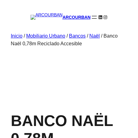
LinkedIn
Instagram
ARCOURBAN
Inicio
/
Mobiliario Urbano
/
Bancos
/
Naël
/ Banco
Naël 0,78m Reciclado Accesible
BANCO NAËL